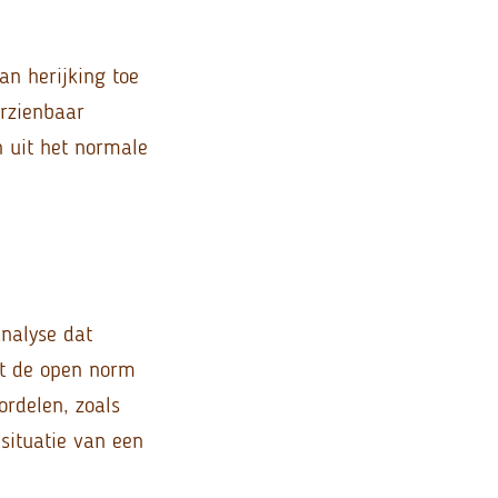
n herijking toe
orzienbaar
n uit het normale
nalyse dat
at de open norm
rdelen, zoals
 situatie van een