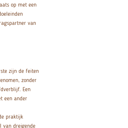
laats op met een
doeleinden
ragspartner van
te zijn de feiten
genomen, zonder
dverblijf. Een
et een ander
e praktijk
al van dreigende