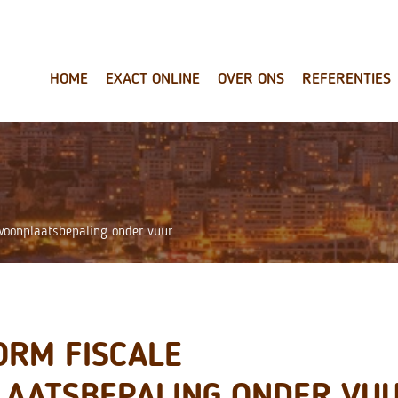
HOME
EXACT ONLINE
OVER ONS
REFERENTIES
woonplaatsbepaling onder vuur
ORM FISCALE
AATSBEPALING ONDER VU