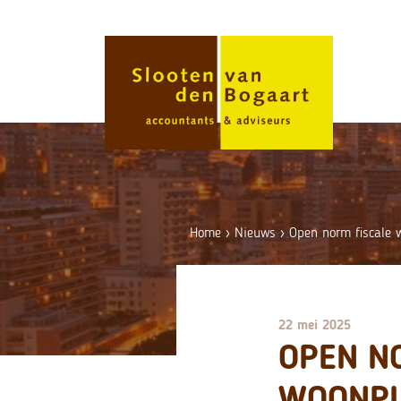
Skip
to
content
Home
›
Nieuws
›
Open norm fiscale 
22 mei 2025
OPEN N
WOONPL