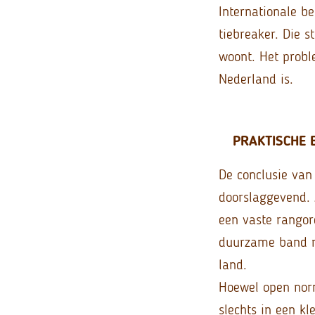
Internationale b
tiebreaker. Die 
woont. Het prob
Nederland is.
PRAKTISCHE 
De conclusie van 
doorslaggevend.
een vaste rangor
duurzame band me
land.
Hoewel open norm
slechts in een kl