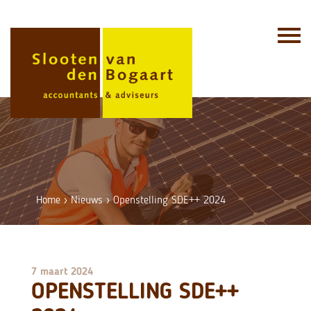
Skip
to
content
Home
›
Nieuws
›
Openstelling SDE++ 2024
7 maart 2024
OPENSTELLING SDE++