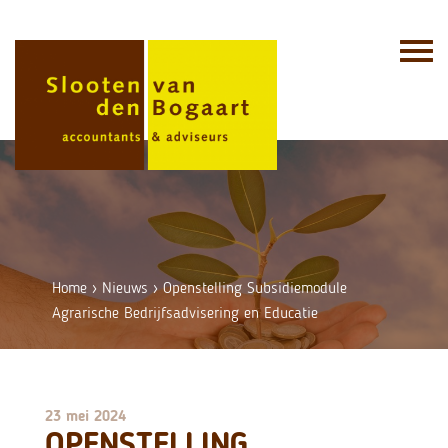
Skip
to
content
Home
›
Nieuws
›
Openstelling Subsidiemodule
Agrarische Bedrijfsadvisering en Educatie
23 mei 2024
OPENSTELLING