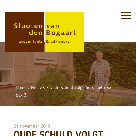
Skip
to
content
Home
›
Nieuws
›
Oude schuld volgt huis niet naar
box 3
21 november 2019
OUDE SCHULD VOLGT