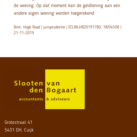
de woning. Op dat moment kan de geldlening aan een
andere eigen woning worden toegerekend.
Bron: Hoge Raad | jurisprudentie | ECLINLHR20191780, 18/04508 |
21-11-2019
Grotestraat 41
5431 DH, Cuijk