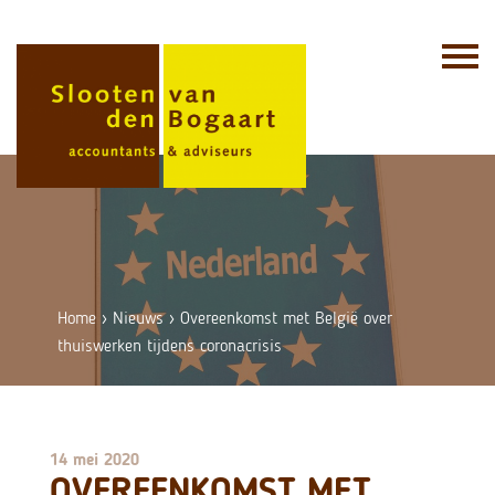
Skip
to
content
Home
›
Nieuws
›
Overeenkomst met België over
thuiswerken tijdens coronacrisis
14 mei 2020
OVEREENKOMST MET