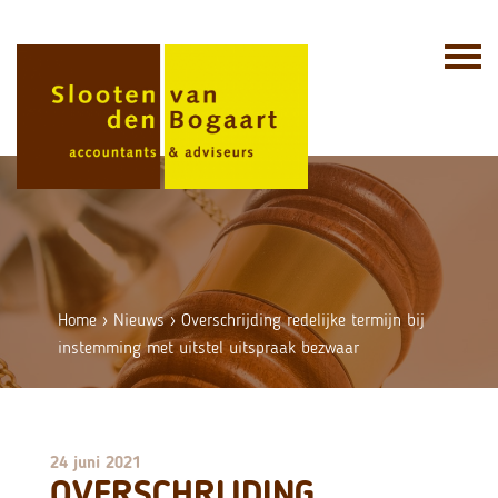
Skip
to
content
Home
›
Nieuws
›
Overschrijding redelijke termijn bij
instemming met uitstel uitspraak bezwaar
24 juni 2021
OVERSCHRIJDING