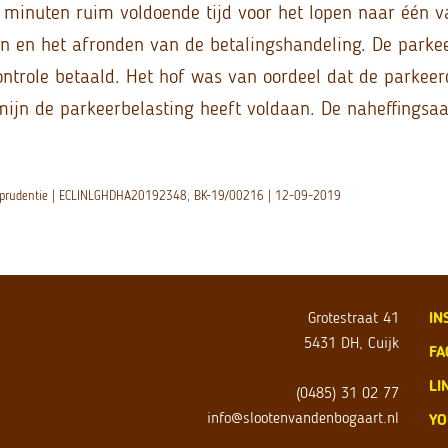
f minuten ruim voldoende tijd voor het lopen naar één 
 en het afronden van de betalingshandeling. De parke
ntrole betaald. Het hof was van oordeel dat de parkeer
mijn de parkeerbelasting heeft voldaan. De naheffingsaa
risprudentie | ECLINLGHDHA20192348, BK-19/00216 | 12-09-2019
Grotestraat 41
IN
5431 DH, Cuijk
FA
LI
(0485) 31 02 77
info@slootenvandenbogaart.nl
YO