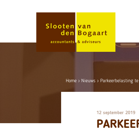
Skip
to
content
Home
›
Nieuws
›
Parkeerbelasting te
12 september 2019
PARKEE