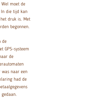
. Wel moet de
In die tijd kan
het druk is. Met
orden begonnen.
n de
het GPS-systeem
naar de
keerautomaten
r was naar een
klaring had de
betaalgegevens
s gedaan.