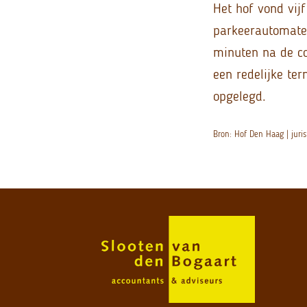
Het hof vond vij
parkeerautomaten
minuten na de co
een redelijke ter
opgelegd.
Bron: Hof Den Haag | ju