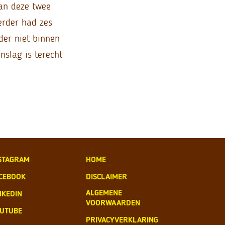
van deze twee
erder had zes
der niet binnen
nslag is terecht
STAGRAM
HOME
CEBOOK
DISCLAIMER
ALGEMENE
NKEDIN
VOORWAARDEN
UTUBE
PRIVACYVERKLARING