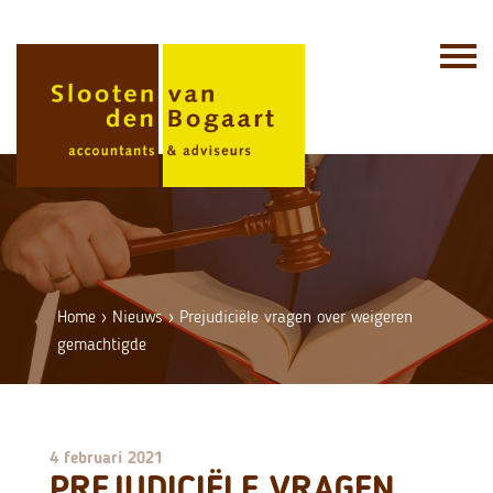
Skip
to
content
Home
›
Nieuws
›
Prejudiciële vragen over weigeren
gemachtigde
4 februari 2021
PREJUDICIËLE VRAGEN