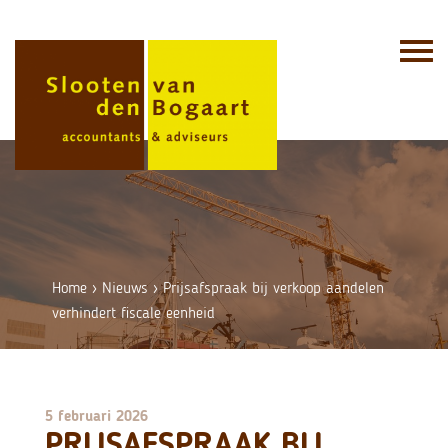
Skip
to
content
Home
›
Nieuws
›
Prijsafspraak bij verkoop aandelen
verhindert fiscale eenheid
5 februari 2026
PRIJSAFSPRAAK BIJ