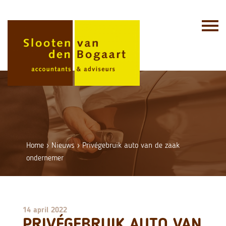
Skip
to
content
Home
›
Nieuws
›
Privégebruik auto van de zaak
ondernemer
14 april 2022
PRIVÉGEBRUIK AUTO VAN