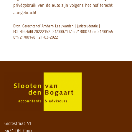
privégebruik van de auto zijn volgens het hof terecht
aangebracht.
Bron: Gerechtshof Arnhem-Leeuwarden | jurisprudentie |
ECLINLGHARL20222152, 21/00071 t/m 21/00073 en 21/00145
t/m 21/00148 | 21-03-2022
Grotestraat 41
5431 DH, Cuijk