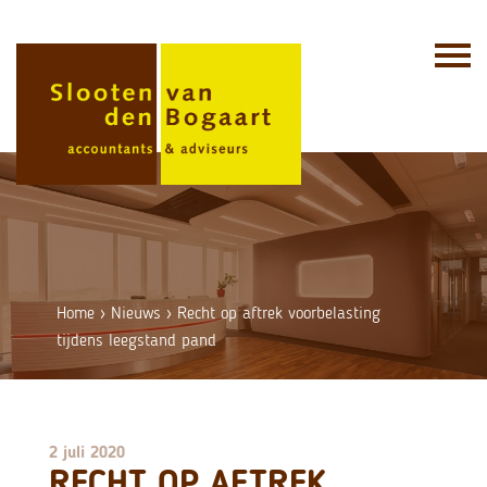
Skip
to
content
Home
›
Nieuws
›
Recht op aftrek voorbelasting
tijdens leegstand pand
2 juli 2020
RECHT OP AFTREK