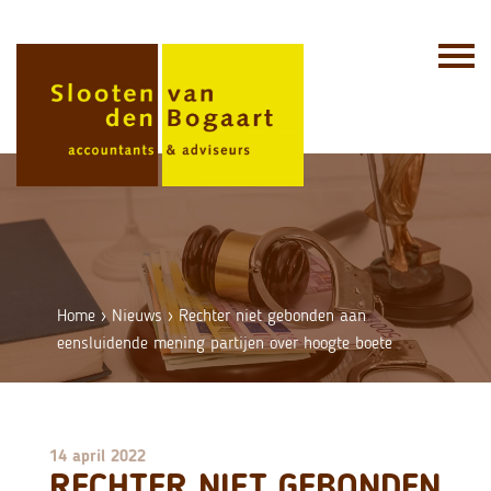
Skip
to
content
Home
›
Nieuws
›
Rechter niet gebonden aan
eensluidende mening partijen over hoogte boete
14 april 2022
RECHTER NIET GEBONDEN