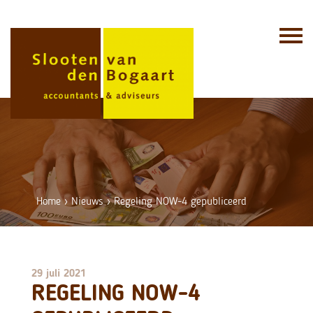
Skip
to
content
Home
›
Nieuws
›
Regeling NOW-4 gepubliceerd
29 juli 2021
REGELING NOW-4