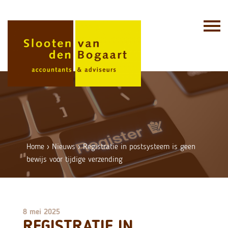
Skip
to
content
Home
›
Nieuws
›
Registratie in postsysteem is geen
bewijs voor tijdige verzending
8 mei 2025
REGISTRATIE IN