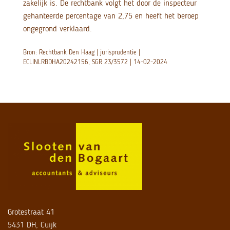
zakelijk is. De rechtbank volgt het door de inspecteur
gehanteerde percentage van 2,75 en heeft het beroep
ongegrond verklaard.
Bron: Rechtbank Den Haag | jurisprudentie |
ECLINLRBDHA20242156, SGR 23/3572 | 14-02-2024
Grotestraat 41
5431 DH, Cuijk