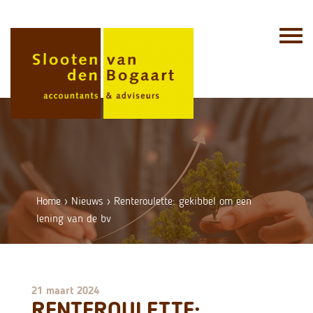
Skip
to
content
Home
›
Nieuws
›
Renteroulette: gekibbel om een
lening van de bv
21 maart 2024
RENTEROULETTE: