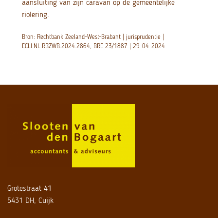
aansluiting van zijn caravan op de gemeentelijke
riolering.
Bron: Rechtbank Zeeland-West-Brabant | jurisprudentie |
ECLI:NL:RBZWB:2024:2864, BRE 23/1887 | 29-04-2024
Grotestraat 41
5431 DH, Cuijk