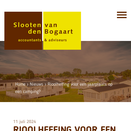
Skip
to
content
Home
›
Nieuws
›
Rioolheffing voor een jaarplaats op
een camping?
11 juli 2024
RIOOLHEFFING VOOR EEN