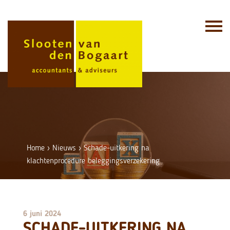
Skip
to
content
Home
›
Nieuws
›
Schade-uitkering na
klachtenprocedure beleggingsverzekering
6 juni 2024
SCHADE-UITKERING NA