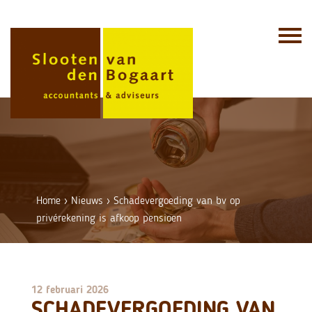
Skip
to
content
Home
›
Nieuws
›
Schadevergoeding van bv op
privérekening is afkoop pensioen
12 februari 2026
SCHADEVERGOEDING VAN