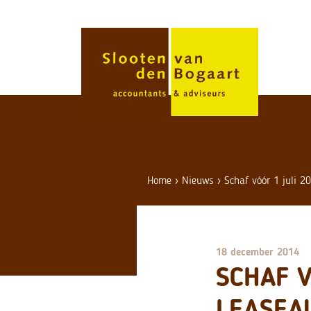
Skip
to
content
Home
›
Nieuws
›
Schaf vóór 1 juli 2
18 december 2014
SCHAF V
LEASEA