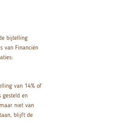
e bijtelling
s van Financiën
aties:
telling van 14% of
s gesteld en
 maar niet van
aan, blijft de