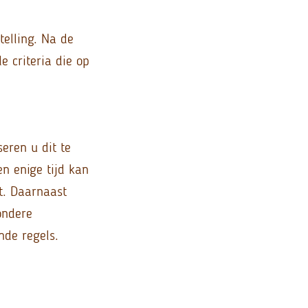
telling. Na de
 criteria die op
eren u dit te
en enige tijd kan
t. Daarnaast
ondere
nde regels.