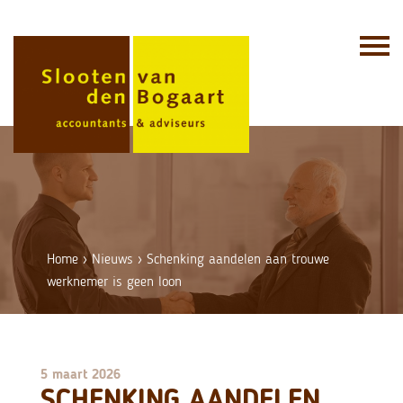
Skip
to
content
Home
›
Nieuws
›
Schenking aandelen aan trouwe
werknemer is geen loon
5 maart 2026
SCHENKING AANDELEN