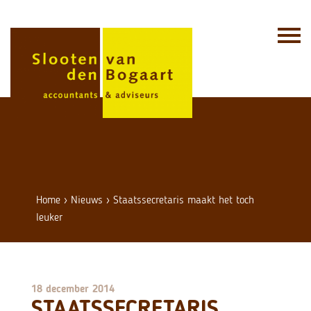
Skip
to
content
Home
›
Nieuws
›
Staatssecretaris maakt het toch
leuker
18 december 2014
STAATSSECRETARIS