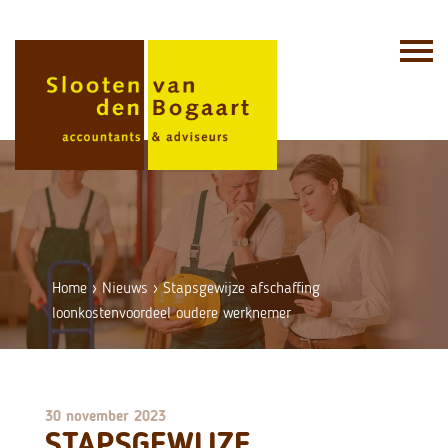
Skip
to
content
Home
›
Nieuws
›
Stapsgewijze afschaffing
loonkostenvoordeel oudere werknemer
30 november 2023
STAPSGEWIJZE