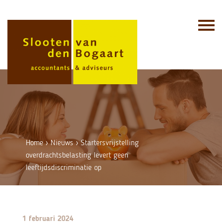
Skip
to
content
Home
›
Nieuws
›
Startersvrijstelling
overdrachtsbelasting levert geen
leeftijdsdiscriminatie op
1 februari 2024