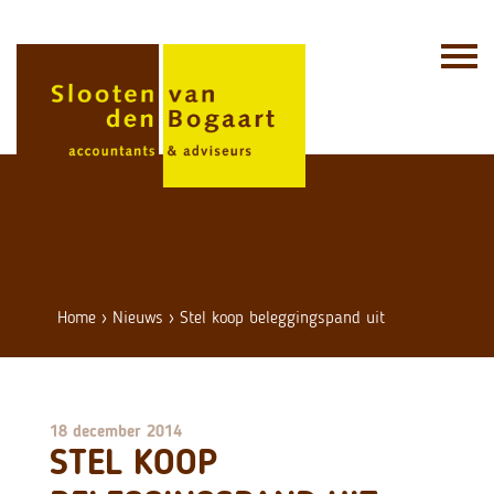
Skip
to
content
Home
›
Nieuws
›
Stel koop beleggingspand uit
18 december 2014
STEL KOOP