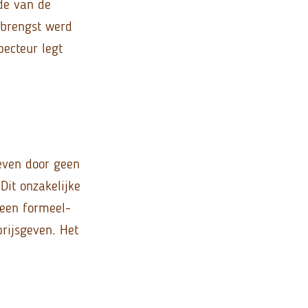
rde van de
pbrengst werd
pecteur legt
geven door geen
Dit onzakelijke
 een formeel-
prijsgeven. Het