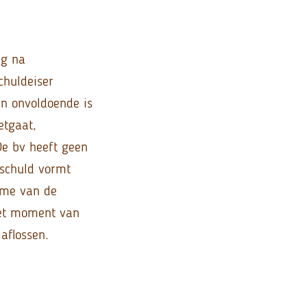
ng na
chuldeiser
ten onvoldoende is
etgaat,
 De bv heeft geen
 schuld vormt
name van de
het moment van
aflossen.