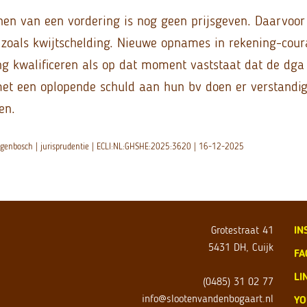
nnen van een vordering is nog geen prijsgeven. Daarvoor
 zoals kwijtschelding. Nieuwe opnames in rekening-cou
ing kwalificeren als op dat moment vaststaat dat de dga 
met een oplopende schuld aan hun bv doen er verstandig
en.
ogenbosch | jurisprudentie | ECLI:NL:GHSHE:2025:3620 | 16-12-2025
Grotestraat 41
IN
5431 DH, Cuijk
FA
LI
(0485) 31 02 77
info@slootenvandenbogaart.nl
YO