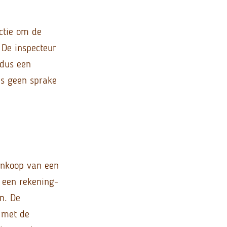
ctie om de
. De inspecteur
 dus een
is geen sprake
aankoop van een
 een rekening-
n. De
e met de