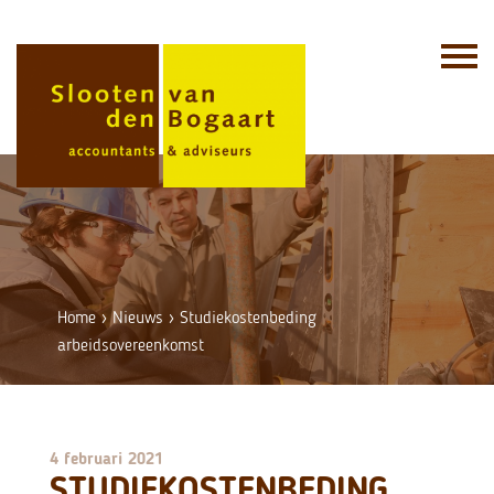
Skip
to
content
Home
›
Nieuws
›
Studiekostenbeding
arbeidsovereenkomst
4 februari 2021
STUDIEKOSTENBEDING