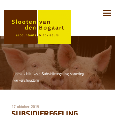
Skip
to
content
Home
›
Nieuws
›
Subsidieregeling sanering
varkenshouderij
17 oktober 2019
SUBSIDIEREGELING