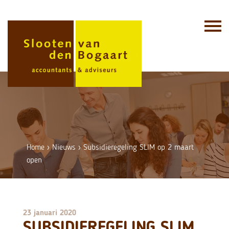
Skip
to
content
Home
›
Nieuws
›
Subsidieregeling SLIM op 2 maart
open
23 januari 2020
SUBSIDIEREGELING SLIM