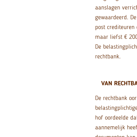
aanslagen verric
gewaardeerd. De 
post crediteuren
maar liefst € 20
De belastingplich
rechtbank.
VAN RECHTBA
De rechtbank oord
belastingplichti
hof oordeelde da
aannemelijk heef
documenten kan n