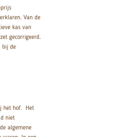
prijs
verklaren. Van de
tieve kas van
zet gecorrigeerd.
 bij de
j het hof. Het
d niet
erde algemene
k waren. In een