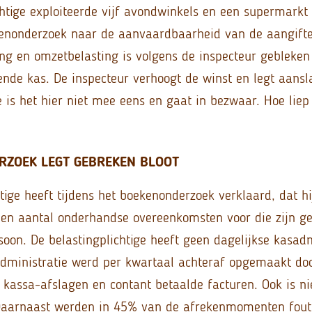
chtige exploiteerde vijf avondwinkels en een supermarkt 
kenonderzoek naar de aanvaardbaarheid van de aangift
ng en omzetbelasting is volgens de inspecteur gebleken
de kas. De inspecteur verhoogt de winst en legt aansl
e is het hier niet mee eens en gaat in bezwaar. Hoe liep
RZOEK LEGT GEBREKEN BLOOT
htige heeft tijdens het boekenonderzoek verklaard, dat h
een aantal onderhandse overeenkomsten voor die zijn g
soon. De belastingplichtige heeft geen dagelijkse kasadm
dministratie werd per kwartaal achteraf opgemaakt doo
kassa-afslagen en contant betaalde facturen. Ook is nie
 Daarnaast werden in 45% van de afrekenmomenten fout