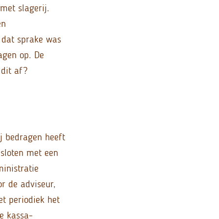
met slagerij.
en
 dat sprake was
agen op. De
 dit af?
ij bedragen heeft
esloten met een
inistratie
r de adviseur,
t periodiek het
e kassa-