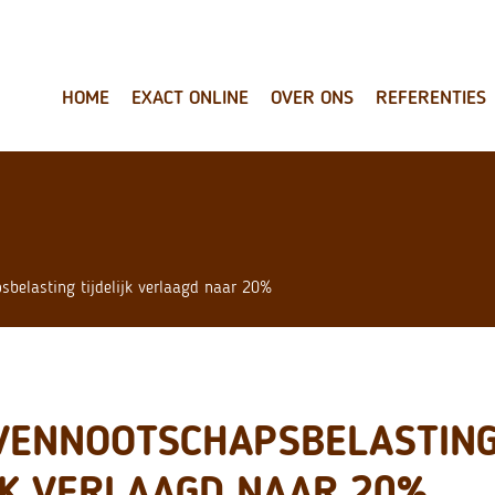
HOME
EXACT ONLINE
OVER ONS
REFERENTIES
sbelasting tijdelijk verlaagd naar 20%
 VENNOOTSCHAPSBELASTIN
JK VERLAAGD NAAR 20%