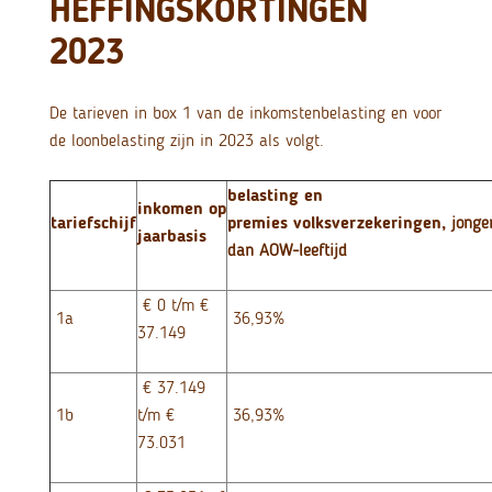
HEFFINGSKORTINGEN
2023
De tarieven in box 1 van de inkomstenbelasting en voor
de loonbelasting zijn in 2023 als volgt.
belasting en
inkomen op
tariefschijf
premies volksverzekeringen,
jonge
jaarbasis
dan AOW-leeftijd
€ 0 t/m €
1a
36,93%
37.149
€ 37.149
1b
t/m €
36,93%
73.031