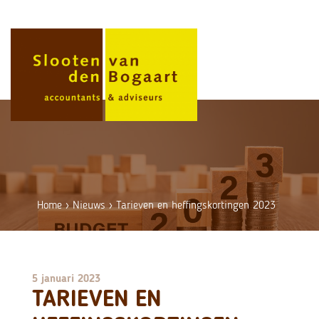
Skip
to
content
Home
›
Nieuws
›
Tarieven en heffingskortingen 2023
5 januari 2023
TARIEVEN EN