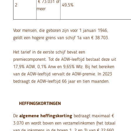
€ 73.031 of
2
49,5%
meer
Voor mensen, die geboren zijn voor 1 januari 1946,
geldt een hogere grens van schijf 1a van € 38.703.
Het tarief in de eerste schijf bevat een
premiecomponent. Tot de AOW-leeftijd bestaat deze uit
17,9% AOW, 0,1% Anw en 9,65% Wlz. Bij het bereiken
van de AOW-leeftijd vervalt de AOW-premie. In 2023
bedraagt de AOW-leeftijd 66 jaar en tien maanden.
HEFFINGSKORTINGEN
De
algemene heffingskorting
bedraagt maximaal €
3.070 en wordt boven een verzamelinkomen (het totaal
van de inkomens in de boxen 1, 2 en 3) van € 22.660