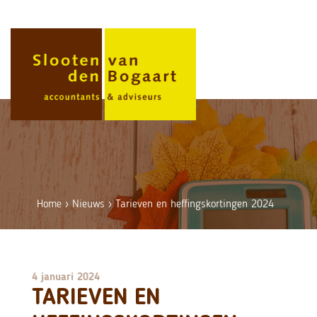
Skip
to
content
Home
›
Nieuws
›
Tarieven en heffingskortingen 2024
4 januari 2024
TARIEVEN EN