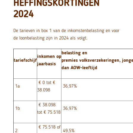
HEFFINGSKORTINGEN
2024
De tarieven in box 1 van de inkomstenbelasting en voor
de loonbelasting zijn in 2024 als volgt.
belasting en
inkomen op
tariefschijf
premies volksverzekeringen, jong
jaarbasis
dan AOW-leeftijd
€ 0 tot €
1a
36,97%
38.098
€ 38.098
1b
36,97%
tot € 75.518
€ 75.518 of
2
49,5%