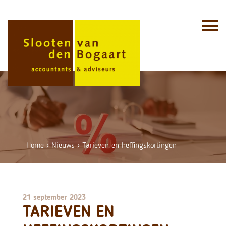
Skip
to
content
Home
›
Nieuws
›
Tarieven en heffingskortingen
21 september 2023
TARIEVEN EN