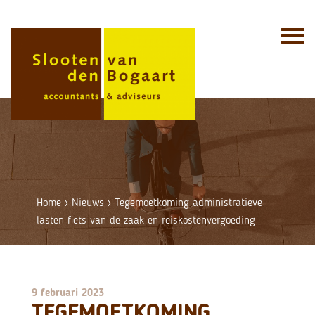
Skip
to
content
Home
›
Nieuws
›
Tegemoetkoming administratieve
lasten fiets van de zaak en reiskostenvergoeding
9 februari 2023
TEGEMOETKOMING