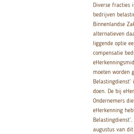
Diverse fractie
bedrijven belast
Binnenlandse Zak
alternatieven da
liggende optie e
compensatie bedr
eHerkenningsmid
moeten worden ge
Belastingdienst’
doen. De bij eHe
Ondernemers die 
eHerkenning heb
Belastingdienst’
augustus van dit