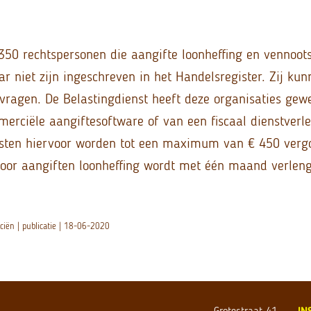
 350 rechtspersonen die aangifte loonheffing en vennoot
 niet zijn ingeschreven in het Handelsregister. Zij ku
ragen. De Belastingdienst heeft deze organisaties gew
erciële aangiftesoftware of van een fiscaal dienstverle
osten hiervoor worden tot een maximum van € 450 vergo
voor aangiften loonheffing wordt met één maand verleng
ciën | publicatie | 18-06-2020
Grotestraat 41
IN