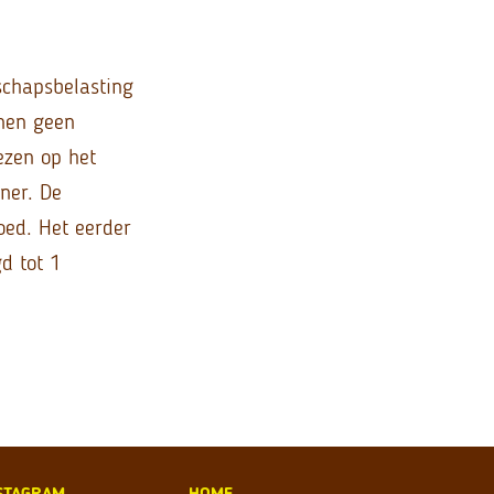
schapsbelasting
nnen geen
ezen op het
ner. De
ed. Het eerder
d tot 1
STAGRAM
HOME