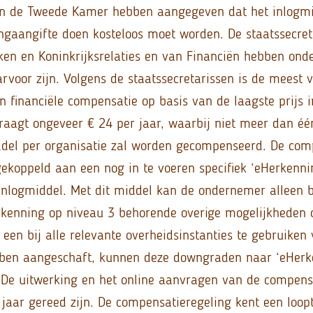
s in de Tweede Kamer hebben aangegeven dat het inlog
ingaangifte doen kosteloos moet worden. De staatssecre
en en Koninkrijksrelaties en van Financiën hebben ond
arvoor zijn. Volgens de staatssecretarissen is de meest 
en financiële compensatie op basis van de laagste prijs 
aagt ongeveer € 24 per jaar, waarbij niet meer dan éé
del per organisatie zal worden gecompenseerd. De com
koppeld aan een nog in te voeren specifiek ‘eHerkenni
 inlogmiddel. Met dit middel kan de ondernemer alleen 
rkenning op niveau 3 behorende overige mogelijkheden 
een bij alle relevante overheidsinstanties te gebruiken 
ben aangeschaft, kunnen deze downgraden naar ‘eHerk
. De uitwerking en het online aanvragen van de compens
 jaar gereed zijn. De compensatieregeling kent een loop