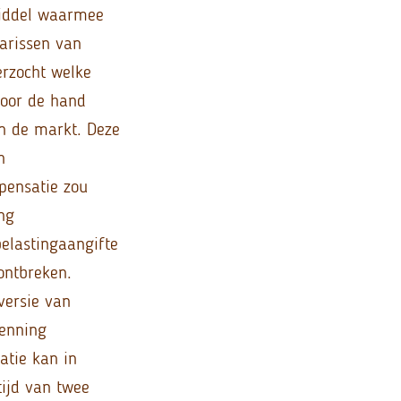
middel waarmee
tarissen van
erzocht welke
voor de hand
in de markt. Deze
n
pensatie zou
ng
belastingaangifte
ontbreken.
versie van
enning
atie kan in
tijd van twee