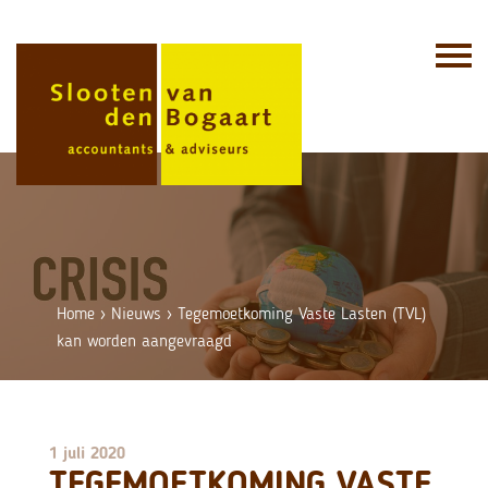
Skip
to
content
Home
›
Nieuws
›
Tegemoetkoming Vaste Lasten (TVL)
kan worden aangevraagd
1 juli 2020
TEGEMOETKOMING VASTE