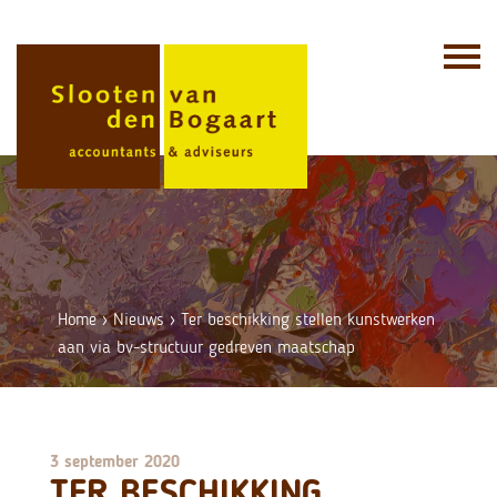
Skip
to
content
Home
›
Nieuws
›
Ter beschikking stellen kunstwerken
aan via bv-structuur gedreven maatschap
3 september 2020
TER BESCHIKKING