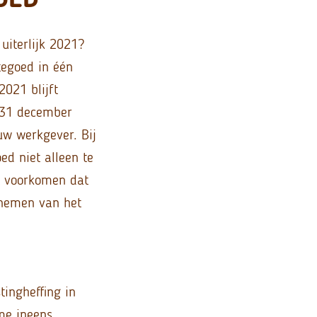
uiterlijk 2021?
tegoed in één
2021 blijft
p 31 december
uw werkgever. Bij
ed niet alleen te
et voorkomen dat
pnemen van het
ingheffing in
me ineens