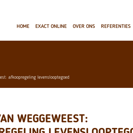
HOME
EXACT ONLINE
OVER ONS
REFERENTIES
st: afkoopregeling levenslooptegoed
VAN WEGGEWEEST:
REGELING LEVENSLOOPTEG