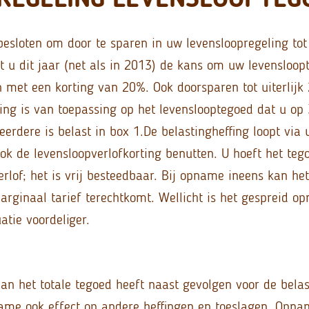
besloten om door te sparen in uw levensloopregeling tot 
gt u dit jaar (net als in 2013) de kans om uw levensloop
 met een korting van 20%. Ook doorsparen tot uiterlijk 
ting is van toepassing op het levenslooptegoed dat u o
erdere is belast in box 1.
De belastingheffing loopt via 
 de levensloopverlofkorting benutten. U hoeft het tego
erlof; het is vrij besteedbaar. Bij opname ineens kan h
arginaal tarief terechtkomt. Wellicht is het gespreid o
uatie voordeliger.
n het totale tegoed heeft naast gevolgen voor de belast
ame ook effect op andere heffingen en toeslagen. Opna