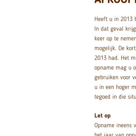
Heeft u in 2013 
In dat geval krij
keer op te nemen
mogelijk. De kor
2013 had. Het me
opname mag u ook
gebruiken voor v
u in een hoger m
tegoed in die sit
Let op
Opname ineens va
het jaar van opn