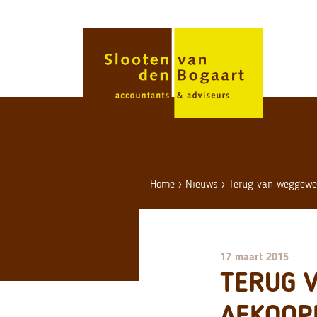
Skip
to
content
Home
›
Nieuws
›
Terug van weggewee
17 maart 2015
TERUG 
AFKOOP