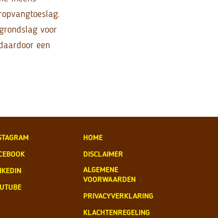
ropvangtoeslag.
egrondslag voor
 daardoor een
STAGRAM
HOME
CEBOOK
DISCLAIMER
ALGEMENE
NKEDIN
VOORWAARDEN
UTUBE
PRIVACYVERKLARING
KLACHTENREGELING