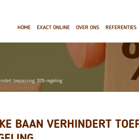
HOME
EXACT ONLINE
OVER ONS
REFERENTIES
hindert toepassing 30%-regeling
JKE BAAN VERHINDERT TOE
GELING