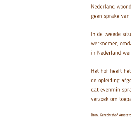
Nederland woonde
geen sprake van 
In de tweede situ
werknemer, omda
in Nederland we
Het hof heeft he
de opleiding afg
dat evenmin sprak
verzoek om toepa
Bron: Gerechtshof Amste