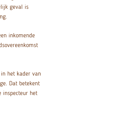
ijk geval is
ng.
s een inkomende
idsovereenkomst
 in het kader van
ge. Dat betekent
e inspecteur het