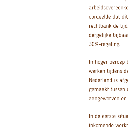
arbeidsovereenko
oordeelde dat di
rechtbank de tijd
dergelijke bijba
30%-regeling.
In hoger beroep b
werken tijdens d
Nederland is afg
gemaakt tussen d
aangeworven en d
In de eerste situ
inkomende werkn