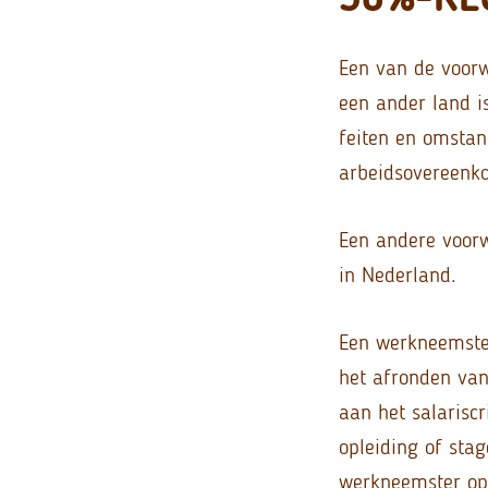
Een van de voorw
een ander land i
feiten en omsta
arbeidsovereenk
Een andere voorw
in Nederland.
Een werkneemster
het afronden van 
aan het salarisc
opleiding of sta
werkneemster op