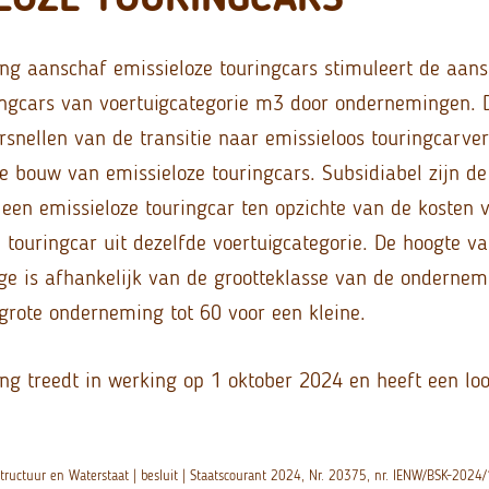
ing aanschaf emissieloze touringcars stimuleert de aan
ingcars van voertuigcategorie m3 door ondernemingen. D
rsnellen van de transitie naar emissieloos touringcarve
e bouw van emissieloze touringcars. Subsidiabel zijn d
een emissieloze touringcar ten opzichte van de kosten
 touringcar uit dezelfde voertuigcategorie. De hoogte va
ge is afhankelijk van de grootteklasse van de ondernem
grote onderneming tot 60 voor een kleine.
ng treedt in werking op 1 oktober 2024 en heeft een loop
astructuur en Waterstaat | besluit | Staatscourant 2024, Nr. 20375, nr. IENW/BSK-20