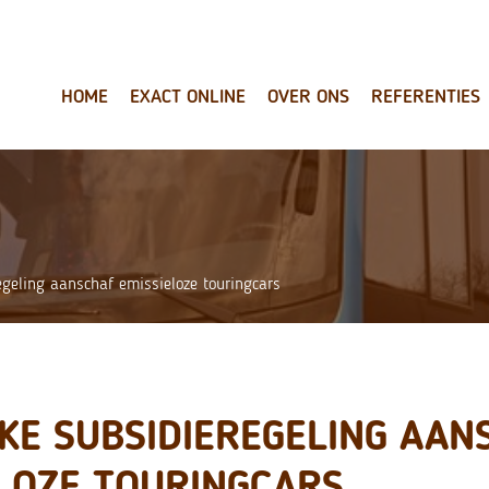
HOME
EXACT ONLINE
OVER ONS
REFERENTIES
regeling aanschaf emissieloze touringcars
JKE SUBSIDIEREGELING AAN
ELOZE TOURINGCARS