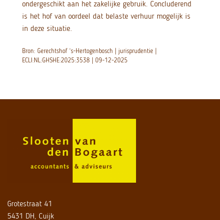
ondergeschikt aan het zakelijke gebruik. Concluderend
is het hof van oordeel dat belaste verhuur mogelijk is
in deze situatie.
Bron: Gerechtshof ‘s-Hertogenbosch | jurisprudentie |
ECLI:NL:GHSHE:2025:3538 | 09-12-2025
Grotestraat 41
5431 DH, Cuijk