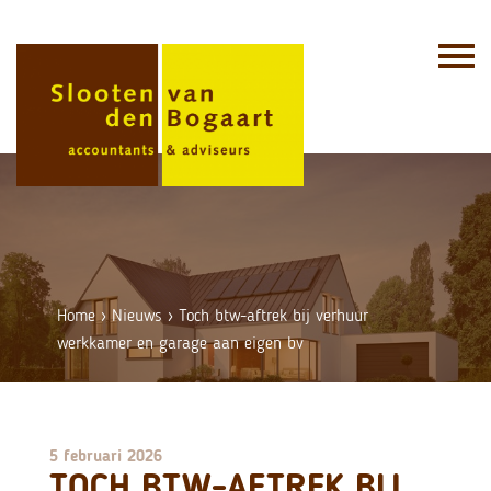
Skip
to
content
Home
›
Nieuws
›
Toch btw-aftrek bij verhuur
werkkamer en garage aan eigen bv
5 februari 2026
TOCH BTW-AFTREK BIJ