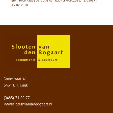
Bron: Hoge Raad | Conclusie AG | ECLINLPHR202029, 19/03097 |
13-02-2020
Grotestraat 41
5431 DH, Cuijk
(0485) 31 02 77
info@slootenvandenbogaart.nl