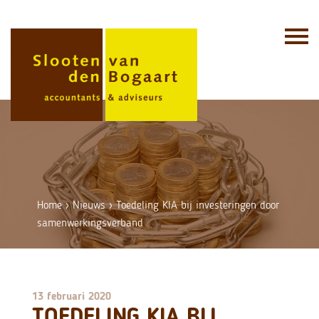
Skip
to
content
Home
›
Nieuws
›
Toedeling KIA bij investeringen door
samenwerkingsverband
13 februari 2020
TOEDELING KIA BIJ