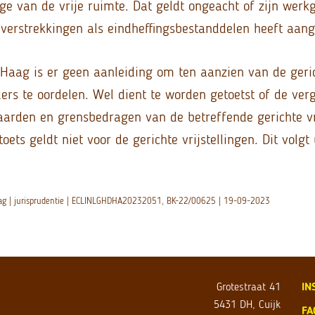
ge van de vrije ruimte. Dat geldt ongeacht of zijn werk
verstrekkingen als eindheffingsbestanddelen heeft aan
Haag is er geen aanleiding om ten aanzien van de geri
ders te oordelen. Wel dient te worden getoetst of de ver
arden en grensbedragen van de betreffende gerichte vri
oets geldt niet voor de gerichte vrijstellingen. Dit volgt 
aag | jurisprudentie | ECLINLGHDHA20232051, BK-22/00625 | 19-09-2023
Grotestraat 41
IN
5431 DH, Cuijk
FA