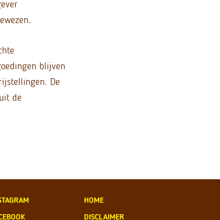
gever
gewezen.
chte
goedingen blijven
jstellingen. De
uit de
STAGRAM
HOME
CEBOOK
DISCLAIMER