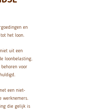
ergoedingen en
tot het loon.
niet uit een
de loonbelasting,
n behoren voor
huldigd.
et een niet-
re werknemers.
g die gelijk is