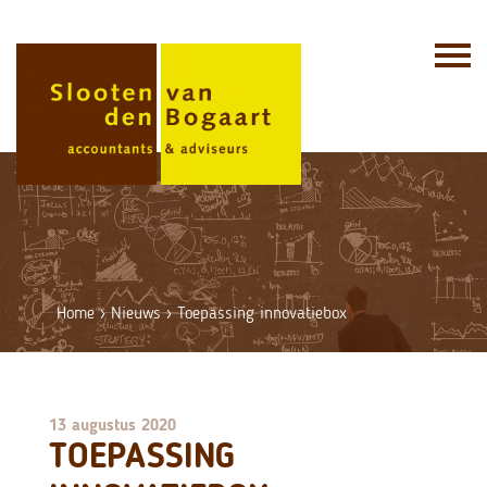
Skip
to
content
Home
›
Nieuws
›
Toepassing innovatiebox
13 augustus 2020
TOEPASSING