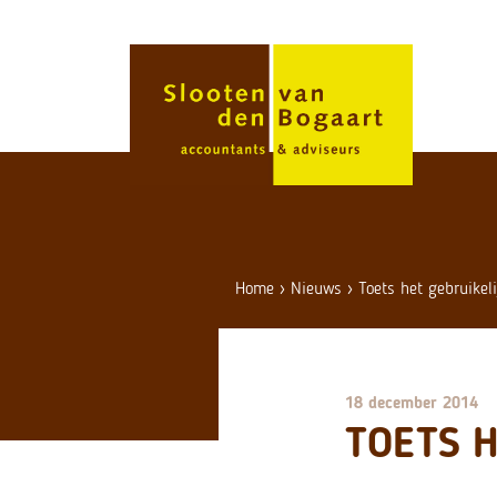
Skip
to
content
Home
›
Nieuws
›
Toets het gebruikeli
18 december 2014
TOETS H