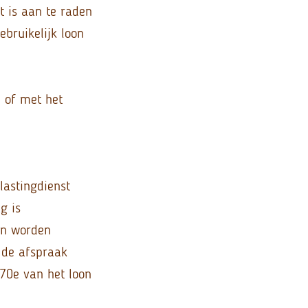
t is aan te raden
ebruikelijk loon
, of met het
lastingdienst
g is
en worden
 de afspraak
70e van het loon