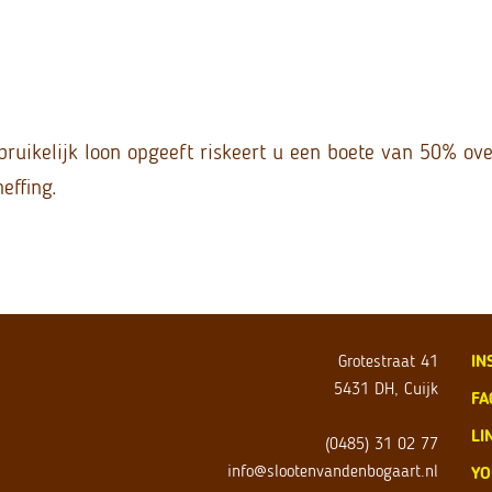
bruikelijk loon opgeeft riskeert u een boete van 50% ove
effing.
Grotestraat 41
IN
5431 DH, Cuijk
FA
LI
(0485) 31 02 77
info@slootenvandenbogaart.nl
YO