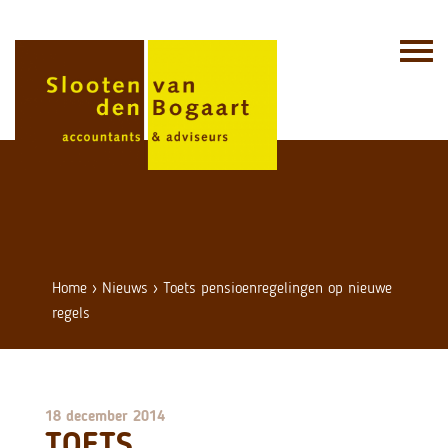
Skip
to
content
Home
›
Nieuws
›
Toets pensioenregelingen op nieuwe
regels
18 december 2014
TOETS