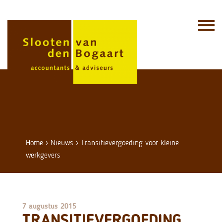
Skip
to
content
Home
›
Nieuws
›
Transitievergoeding voor kleine
werkgevers
7 augustus 2015
TRANSITIEVERGOEDING