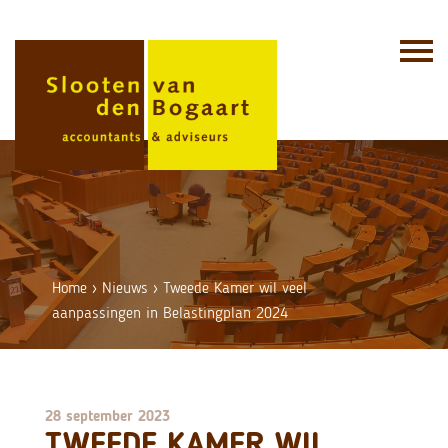
Skip
to
content
Home
›
Nieuws
›
Tweede Kamer wil veel
aanpassingen in Belastingplan 2024
28 september 2023
TWEEDE KAMER WIL