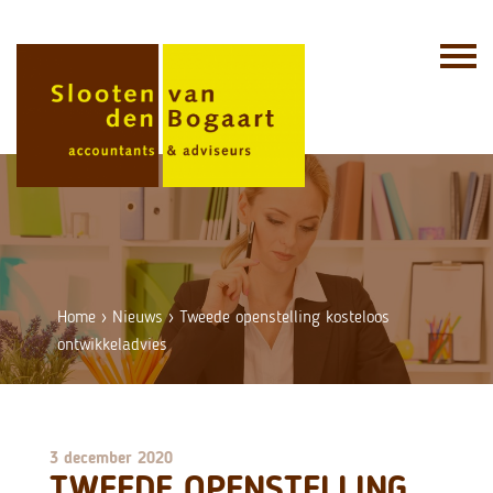
Skip
to
content
Home
›
Nieuws
›
Tweede openstelling kosteloos
ontwikkeladvies
3 december 2020
TWEEDE OPENSTELLING