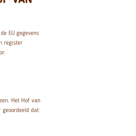
n de EU gegevens
 register
or:
reen. Het Hof van
r geoordeeld dat