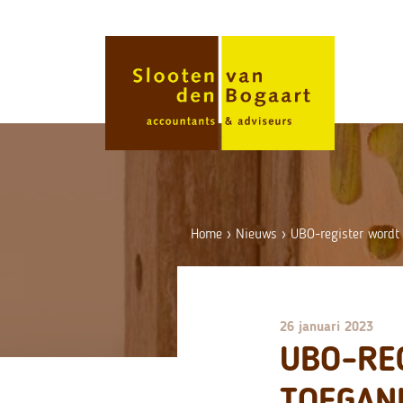
Skip
to
content
Home
›
Nieuws
›
UBO-register wordt 
26 januari 2023
UBO-RE
TOEGAN