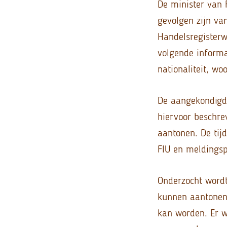
De minister van 
gevolgen zijn va
Handelsregisterw
volgende informa
nationaliteit, w
De aangekondigde
hiervoor beschre
aantonen. De tij
FIU en meldingspl
Onderzocht wordt
kunnen aantonen,
kan worden. Er w