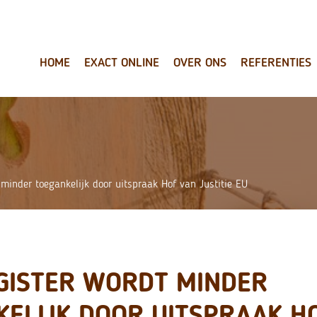
HOME
EXACT ONLINE
OVER ONS
REFERENTIES
minder toegankelijk door uitspraak Hof van Justitie EU
GISTER WORDT MINDER
KELIJK DOOR UITSPRAAK H