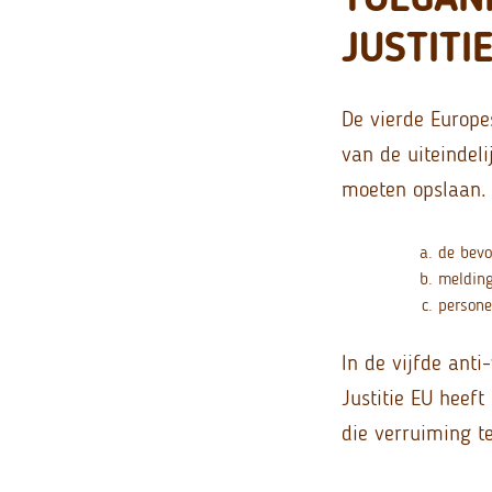
JUSTITI
De vierde Europes
van de uiteindel
moeten opslaan. 
de bevo
melding
persone
In de vijfde anti
Justitie EU heef
die verruiming te