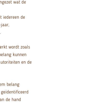
engezet wat de
t iedereen de
jaar,
.
rkt wordt zoals
 belang kunnen
utoriteiten en de
iem belang
geïdentificeerd
aan de hand